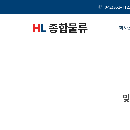
042)362-112
회사
잊