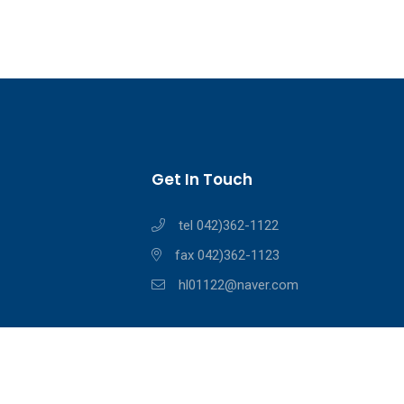
Get In Touch
tel 042)362-1122
fax 042)362-1123
hl01122@naver.com