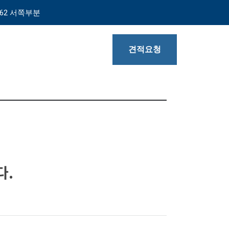
62 서쪽부분
견적요청
다.