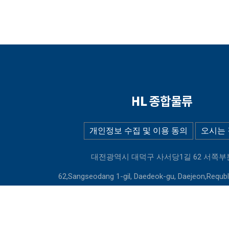
개인정보 수집 및 이용 동의
오시는 
대전광역시 대덕구 사서당1길 62 서쪽부
62,Sangseodang 1-gil, Daedeok-gu, Daejeon,Requbl