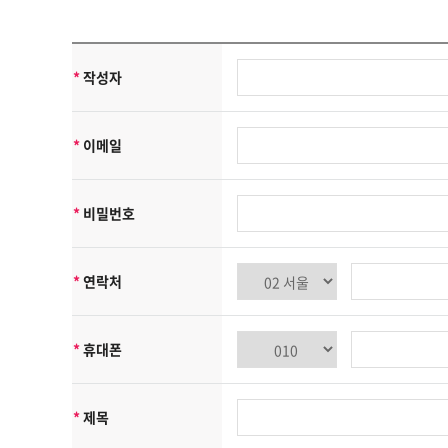
- 서비스 이용에 대한 통계수집
- 기타, 새로운 서비스 및 정보 안내
단, 이용자의 기본적 인권침해의 우려가 있는 민감한 개인정보는 수
*
작성자
에이치엘 종합물류은(는) 상기 범위 내에서 보다 풍부한 서비스를 
[수집하는 개인정보 항목]
에이치엘 종합물류은(는) 회원가입, 상담, 서비스 신청 등을 위해 
*
이메일
-수집항목: 이름, 생년월일, 성별, 로그인 ID, 비밀번호, 자택 전화번
-개인정보 수집방법: 홈페이지(회원가입, 게시판, 온라인상담, 온라
쿠키에 의한 개인정보 수집
*
비밀번호
에이치엘 종합물류은(는) 귀하에 대한 정보를 저장하고 수시로 찾아내는
가 웹사이트에 접속을 하면 에이치엘 종합물류 웹서버는 귀하의 브라
는 귀하의 컴퓨터는 식별하지만 귀하를 개인적으로 식별하지는 않습
*
연락처
또한 귀하는 쿠키에 대한 선택권이 있습니다. 웹브라우저의 옵션을 
[개인정보의 제3자에 대한 제공]
에이치엘 종합물류은(는) 귀하의 개인정보를 <개인정보의 수집목적 
*
휴대폰
제공을 위하여 귀하의 개인정보를 제휴사에게 제공하거나 또는 제휴사
[개인정보의 열람/정정]
*
제목
귀하는 언제든지 등록되어 있는 귀하의 개인정보를 열람하거나 정정하
로 연락하시면 조치하여 드립니다.